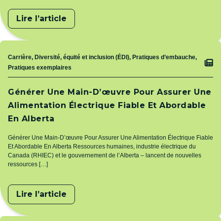
Lire l’article
Sujet
Carrière, Diversité, équité et inclusion (ÉDI), Pratiques d’embauche,
Pratiques exemplaires
Générer Une Main-D’œuvre Pour Assurer Une
Alimentation Électrique Fiable Et Abordable
En Alberta
Générer Une Main-D’œuvre Pour Assurer Une Alimentation Électrique Fiable
Et Abordable En Alberta Ressources humaines, industrie électrique du
Canada (RHIEC) et le gouvernement de l’Alberta – lancent de nouvelles
ressources […]
Lire l’article