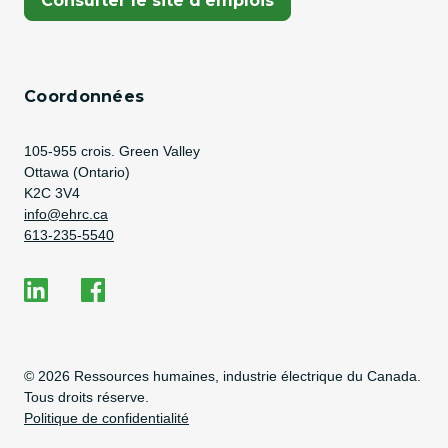
Consulter le site d’emplois
Coordonnées
Address
105-955 crois. Green Valley
Ottawa (Ontario)
K2C 3V4
Adresse courriel
info@ehrc.ca
Numéro de téléphone
613-235-5540
Social Media
EHRC on LinkedIn
EHRC on Facebook
Copyright Information
© 2026 Ressources humaines, industrie électrique du Canada.
Tous droits réserve.
Politique de confidentialité