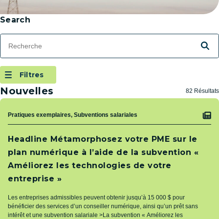
Passer aux résultats
Filtering
Search
Search Terms
Reche
Filtres
(Open Modal Dialog)
Filtres
Nouvelles
82 Résultats
Sujet
Pratiques exemplaires, Subventions salariales
Headline Métamorphosez votre PME sur le
plan numérique à l’aide de la subvention «
Améliorez les technologies de votre
entreprise »
Les entreprises admissibles peuvent obtenir jusqu’à 15 000 $ pour
bénéficier des services d’un conseiller numérique, ainsi qu’un prêt sans
intérêt et une subvention salariale >La subvention « Améliorez les