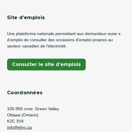
Site d’emplois
Une plateforme nationale permettant aux demandeur·euse·s
d’emploi de consulter des occasions d’emploi propres au
secteur canadien de l’électricité.
(Opens In A New Tab)
Consulter le site d’emplois
Coordonnées
Address
105-955 crois. Green Valley
Ottawa (Ontario)
K2C 3V4
Adresse courriel
info@ehrc.ca