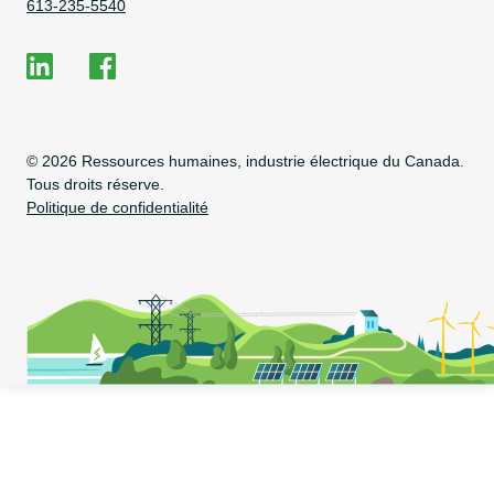
Numéro de téléphone
613-235-5540
Social Media
EHRC on LinkedIn
EHRC on Facebook
Copyright Information
© 2026 Ressources humaines, industrie électrique du Canada.
Tous droits réserve.
Politique de confidentialité