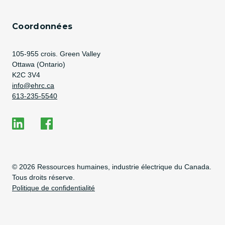
Coordonnées
Address
105-955 crois. Green Valley
Ottawa (Ontario)
K2C 3V4
Adresse courriel
info@ehrc.ca
Numéro de téléphone
613-235-5540
Social Media
EHRC on LinkedIn
EHRC on Facebook
Copyright Information
© 2026 Ressources humaines, industrie électrique du Canada.
Tous droits réserve.
Politique de confidentialité