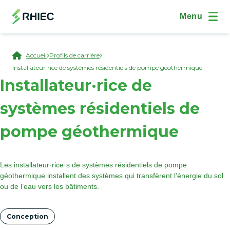
Aller au contenu principal
(Open Modal Dialog)
Site Navig
Menu
Breadcrumb
Accueil
Profils de carrière
Installateur·rice de systèmes résidentiels de pompe géothermique
Installateur·rice de
systèmes résidentiels de
pompe géothermique
Les installateur·rice·s de systèmes résidentiels de pompe
géothermique installent des systèmes qui transfèrent l’énergie du sol
ou de l’eau vers les bâtiments.
Tags
Conception